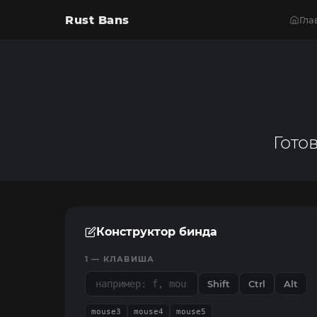
Rust Bans
Гла
Гото
Конструктор бинда
1 — КЛАВИША
Shift
Ctrl
Alt
mouse3
mouse4
mouse5