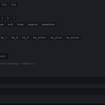
f11
f12
j
k
l
ape
end
home
pageup
pagedown
kp_7
kp_8
kp_9
kp_enter
kp_plus
kp_minus
ние
ко команд — через «;».