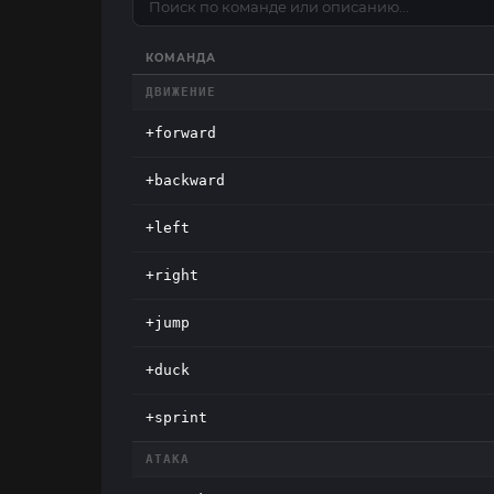
КОМАНДА
ДВИЖЕНИЕ
+forward
+backward
+left
+right
+jump
+duck
+sprint
АТАКА