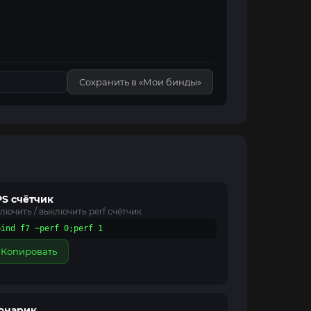
Сохранить в «Мои бинды»
PS счётчик
лючить / выключить perf счётчик
bind f7 ~perf 0;perf 1
Копировать
онарик