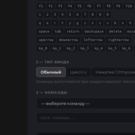
f1
f2
f3
f4
f5
f6
f7
f8
f9
f10
1
2
3
4
5
6
7
8
9
0
q
e
r
t
y
g
z
x
c
v
b
n
h
space
tab
return
backspace
delete
esc
uparrow
downarrow
leftarrow
rightarrow
kp_0
kp_1
kp_2
kp_3
kp_4
kp_5
kp_6
2 — ТИП БИНДА
Обычный
Цикл (~)
Нажатие / Отпуска
Команды выполняются при каждом нажатии. Несколь
3 — КОМАНДЫ