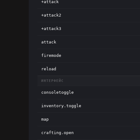
+attack
+attack2
+attack3
attack
firemode
reload
ИНТЕРФЕЙС
consoletoggle
inventory.toggle
map
crafting.open