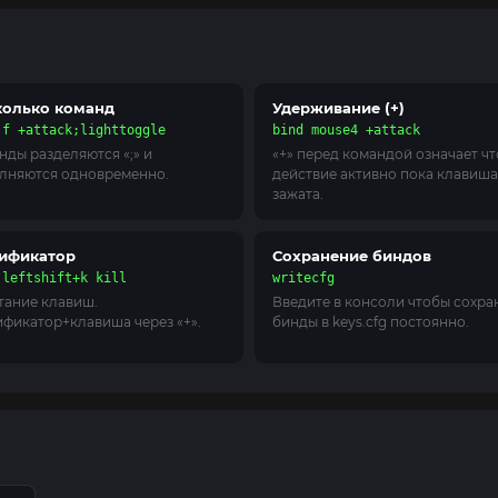
колько команд
Удерживание (+)
 f +attack;lighttoggle
bind mouse4 +attack
нды разделяются «;» и
«+» перед командой означает чт
лняются одновременно.
действие активно пока клавиша
зажата.
ификатор
Сохранение биндов
 leftshift+k kill
writecfg
тание клавиш.
Введите в консоли чтобы сохра
фикатор+клавиша через «+».
бинды в keys.cfg постоянно.