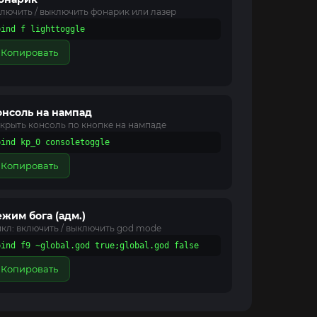
лючить / выключить фонарик или лазер
bind f lighttoggle
Копировать
онсоль на нампад
крыть консоль по кнопке на нампаде
bind kp_0 consoletoggle
Копировать
ежим бога (адм.)
кл: включить / выключить god mode
bind f9 ~global.god true;global.god false
Копировать