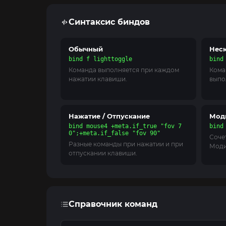
Синтаксис биндов
Обычный
Нес
bind f lighttoggle
bind
Команда выполняется при каждом
Кома
нажатии клавиши.
выпо
Нажатие / Отпускание
Мод
bind mouse4 +meta.if_true "fov 7
bind
0";+meta.if_false "fov 90"
Соче
Разные команды при нажатии и при
Моди
отпускании клавиши.
Справочник команд