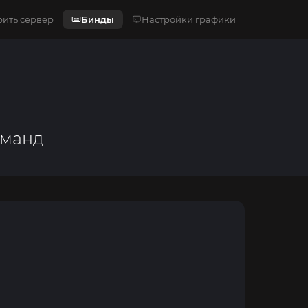
ить сервер
Бинды
Настройки графики
оманд