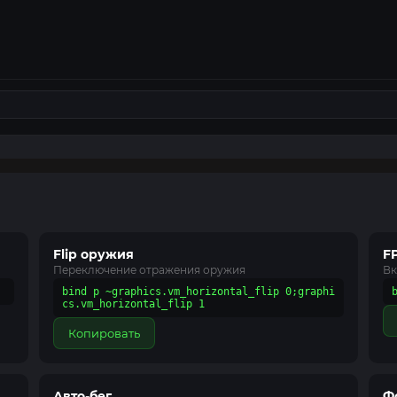
Flip оружия
F
Переключение отражения оружия
Вк
bind p ~graphics.vm_horizontal_flip 0;graphi
cs.vm_horizontal_flip 1
Копировать
Авто-бег
Ф