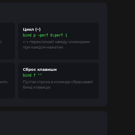
Цикл (~)
bind p ~perf 0;perf 1
о
«~» переключает между командами
при каждом нажатии.
Сброс клавиши
bind f ""
нить
Пустая строка в команде сбрасывает
бинд клавиши.