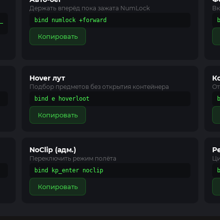
Держать вперёд пока зажата NumLock
Вк
_
bind numlock +forward
Копировать
Hover лут
К
Подбор предметов без открытия контейнера
От
bind e hoverloot
Копировать
NoClip (адм.)
Р
Переключить режим полёта
Ци
bind kp_enter noclip
Копировать