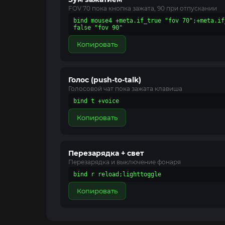
FOV 70 пока кнопка зажата, 90 при отпускании
bind mouse4 +meta.if_true "fov 70";+meta.if
false "fov 90"
Копировать
Голос (push-to-talk)
Голосовой чат пока зажата клавиша
bind t +voice
Копировать
Перезарядка + свет
Перезарядка и выключение фонаря
bind r reload;lighttoggle
Копировать