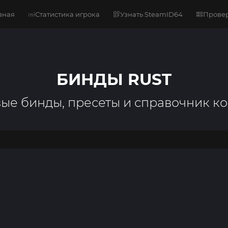
вная
Статистика игрока
Узнать SteamID64
Провер
БИНДЫ RUST
вые бинды, пресеты и справочник к