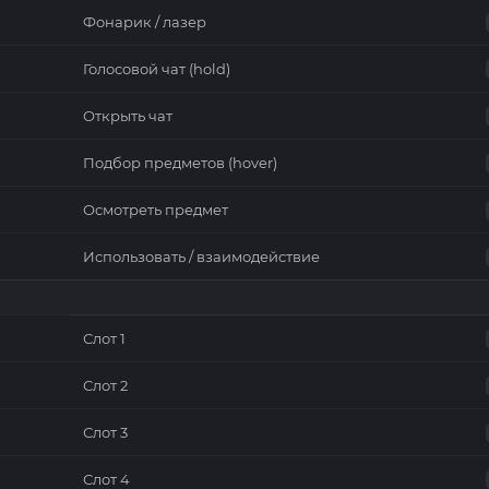
Фонарик / лазер
Голосовой чат (hold)
Открыть чат
Подбор предметов (hover)
Осмотреть предмет
Использовать / взаимодействие
Слот 1
Слот 2
Слот 3
Слот 4