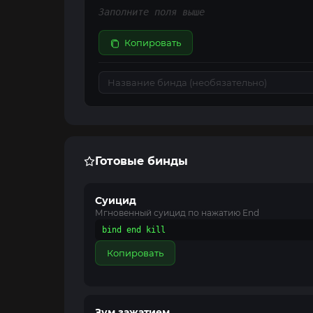
Заполните поля выше
Копировать
Готовые бинды
Суицид
Мгновенный суицид по нажатию End
bind end kill
Копировать
Зум зажатием