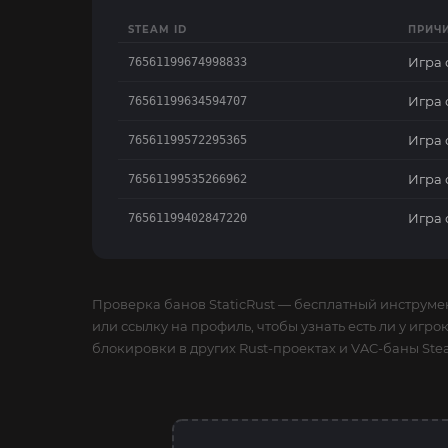
STEAM ID
ПРИЧ
Игра 
76561199674998833
Игра 
76561199634594707
Игра 
76561199572295365
Игра 
76561199535266962
Игра 
76561199402847220
Проверка банов StaticRust — бесплатный инструме
или ссылку на профиль, чтобы узнать есть ли у игро
блокировки в других Rust-проектах и VAC-баны Ste