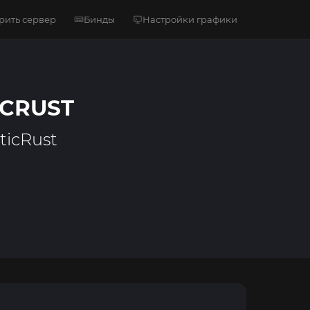
рить сервер
Бинды
Настройки графики
ICRUST
ticRust