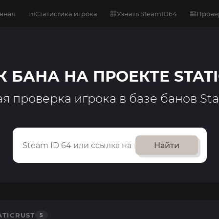
авная
Статистика игрока
Узнать SteamID64
Прове
 БАНА НА ПРОЕКТЕ STAT
я проверка игрока в базе банов Sta
Найти
TICRUST
5