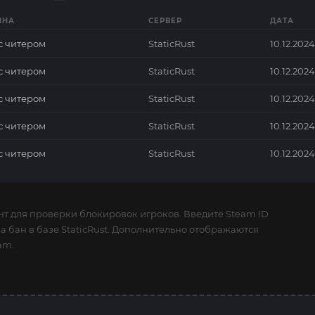
ИНА
СЕРВЕР
ДАТА
с читером
StaticRust
10.12.2024
с читером
StaticRust
10.12.2024
с читером
StaticRust
10.12.2024
с читером
StaticRust
10.12.2024
с читером
StaticRust
10.12.2024
нт для проверки блокировок игроков. Введите Steam ID
ка бан в базе StaticRust. Дополнительно отображаются
am.