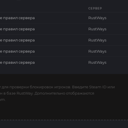
СЕРВЕР
е правил сервера
RustWays
е правил сервера
RustWays
е правил сервера
RustWays
е правил сервера
RustWays
е правил сервера
RustWays
 для проверки блокировок игроков. Введите Steam ID или
бан в базе RustWay. Дополнительно отображаются
am.