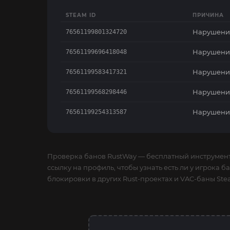
STEAM ID
ПРИЧИНА
Нарушени
76561199801324720
Нарушени
76561199696418048
Нарушени
76561199583417321
Нарушени
76561199568298446
Нарушени
76561199254313587
Проверка банов RustWay — бесплатный инструмент
ссылку на профиль, чтобы узнать есть ли у игрока 
блокировки в других Rust-проектах и VAC-баны Ste