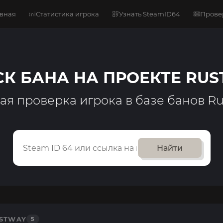
авная
Статистика игрока
Узнать SteamID64
Прове
К БАНА НА ПРОЕКТЕ RU
ая проверка игрока в базе банов R
Найти
STWAY
5