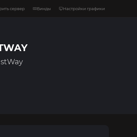
рить сервер
Бинды
Настройки графики
STWAY
ustWay