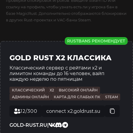
проверки блокировок игроков. Введите Steam ID или
ссылку на профиль, чтобы узнать есть ли у игрока бан в
базе MagicRust. Дополнительно отображаются блокировки
в других Rust-проектах и VAC-баны Steam.
RUSTBANS РЕКОМЕНДУЕТ
GOLD RUST X2 КЛАССИКА
Классический сервер с рейтами x2 и
лимитом команды до 16 человек, вайп
каждую неделю по пятницам
КЛАССИЧЕСКИЙ
X2
ВЫСОКИЙ ОНЛАЙН
АДМИНЫ ОНЛАЙН
КАРТА ДЛЯ СЛАБЫХ ПК
STEAM
12/300
connect x2.goldrust.su
GOLD-RUST.RU
|