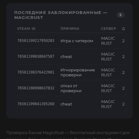
ПОСЛЕДНИЕ ЗАБЛОКИРОВАННЫЕ —
5
MAGICRUST
STEAM ID
ПРИЧИНА
СЕРВЕР
ДАТА
MAGIC
Игра с читером
24.07.2
76561199217950283
RUST
MAGIC
cheat
24.07.2
76561199838047587
RUST
Игнорирование
MAGIC
24.07.2
76561198376422901
проверки
RUST
отказ от
MAGIC
24.07.2
76561198998637832
проверки
RUST
MAGIC
cheat
24.07.2
76561199041395260
RUST
Проверка банов MagicRust — бесплатный инструмент для