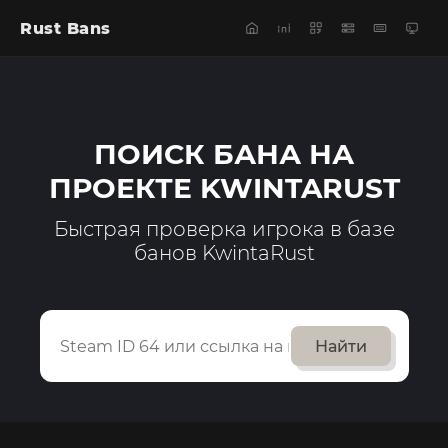
Rust Bans
ПОИСК БАНА НА
ПРОЕКТЕ KWINTARUST
Быстрая проверка игрока в базе
банов KwintaRust
Найти